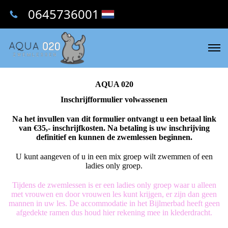
0645736001
AQUA 020
Inschrijfformulier volwassenen
Na het invullen van dit formulier ontvangt u een betaal link
van €35,- inschrijfkosten. Na betaling is uw inschrijving
definitief en kunnen de zwemlessen beginnen.
U kunt aangeven of u in een mix groep wilt zwemmen of een
ladies only groep.
Tijdens de zwemlessen is er een ladies only groep waar u alleen
met vrouwen en door vrouwen les kunt krijgen, er zijn dan geen
mannen in uw les. De accommodatie in het Bijlmerbad heeft geen
afgedekte ramen dus houd hier rekening mee in klederdracht.